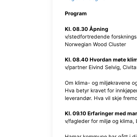
Program
Kl. 08.30 Åpning
v/stedfortredende forskning
Norwegian Wood Cluster
Kl. 08.40 Hvordan møte kli
v/partner Eivind Selvig, Civita
Om klima- og miljøkravene og u
Hva betyr kravet for innkjø
leverandør. Hva vil skje frem
Kl. 09.10 Erfaringer med m
v/fagleder for miljø og klim
Hamar kommune har gått i dial