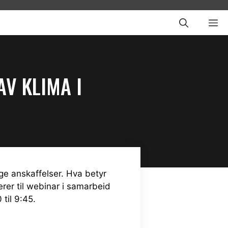
ME
AV KLIMA I
ige anskaffelser. Hva betyr
erer til webinar i samarbeid
til 9:45.