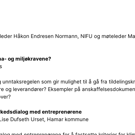
sleder Håkon Endresen Normann, NIFU og møteleder Mar
ma- og miljøkravene?
s
nntaksregelen som gir mulighet til å gå fra tildelingskri
pere og leverandører? Eksempler på anskaffelsesdokume
over?
arkedsdialog med entreprenørene
a, Lise Dufseth Urset, Hamar kommune
og med entreprenørene for å fastsette kriterier for klim