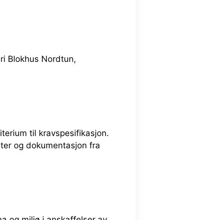
i Blokhus Nordtun,
terium til kravspesifikasjon.
nter og dokumentasjon fra
a og miljø i anskaffelser av