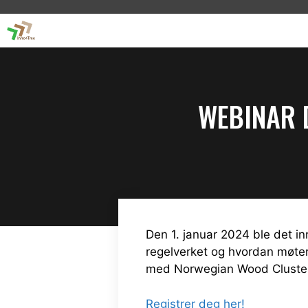
Skip
to
content
WEBINAR D
Den 1. januar 2024 ble det in
regelverket og hvordan møter 
med Norwegian Wood Cluster. 
Registrer deg her!