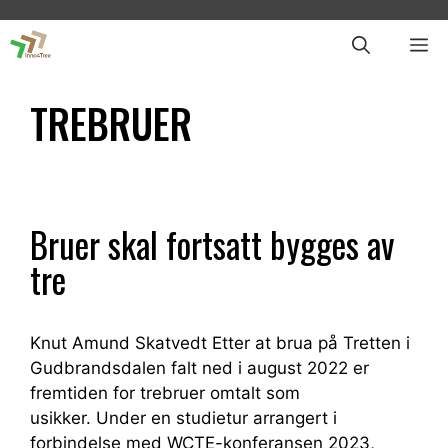
Skip
to
ME
content
TREBRUER
Bruer skal fortsatt bygges av
tre
Knut Amund Skatvedt Etter at brua på Tretten i
Gudbrandsdalen falt ned i august 2022 er
fremtiden for trebruer omtalt som
usikker. Under en studietur arrangert i
forbindelse med WCTE-konferansen 2023,