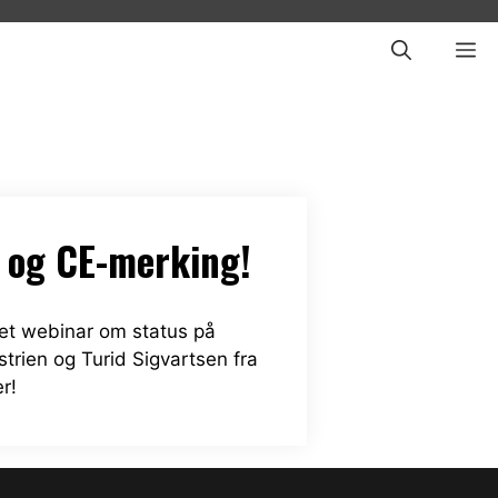
ME
 og CE-merking!
et webinar om status på
rien og Turid Sigvartsen fra
r!