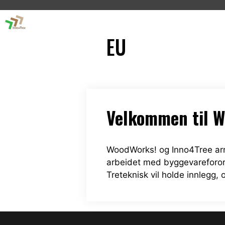
Skip
to
content
EU
Velkommen til W
WoodWorks! og Inno4Tree ar
arbeidet med byggevareforord
Treteknisk vil holde innlegg, o