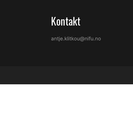
Kontakt
antje.klitkou@nifu.no