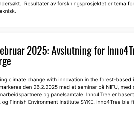
dersøkt. Resultater av forskningsprosjektet er tema fo
eknisk.
ebruar 2025: Avslutning for Inno4T
rge
ng climate change with innovation in the forest-based i
et markeres den 26.2.2025 med et seminar på NIFU, med
 samarbeidspartnere og panelsamtale. Inno4Tree er base
 og Finnish Environment Institute SYKE. Inno4Tree ble f