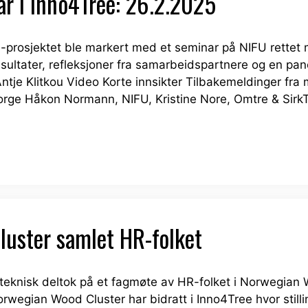
r i Inno4Tree: 26.2.2025
e-prosjektet ble markert med et seminar på NIFU rette
sultater, refleksjoner fra samarbeidspartnere og en pa
Antje Klitkou Video Korte innsikter Tilbakemeldinger fra
Norge Håkon Normann, NIFU, Kristine Nore, Omtre & Sirk
uster samlet HR-folket
eknisk deltok på et fagmøte av HR-folket i Norwegian 
rwegian Wood Cluster har bidratt i Inno4Tree hvor stil