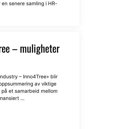
r en senere samling i HR-
ree – muligheter
ndustry – Inno4Tree» blir
 oppsummering av viktige
rt på et samarbeid mellom
inansiert …