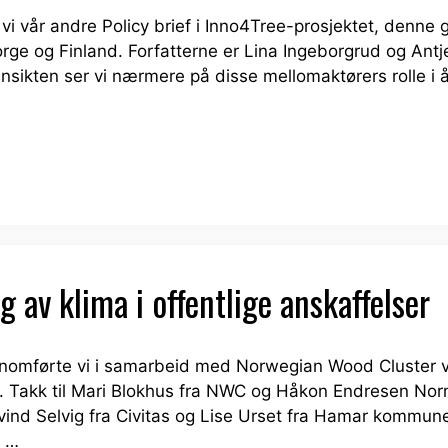
i vår andre Policy brief i Inno4Tree-prosjektet, denne g
rge og Finland. Forfatterne er Lina Ingeborgrud og Antje
nsikten ser vi nærmere på disse mellomaktørers rolle i å
 av klima i offentlige anskaffelser
omførte vi i samarbeid med Norwegian Wood Cluster v
ser. Takk til Mari Blokhus fra NWC og Håkon Endresen N
Eivind Selvig fra Civitas og Lise Urset fra Hamar komm
m …