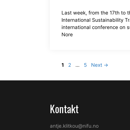
Last week, from the 17th to t
International Sustainability T
international conference on su
Nore
Page
Page
Page
1
2
…
5
Next
→
Kontakt
antje.klitkou@nifu.no