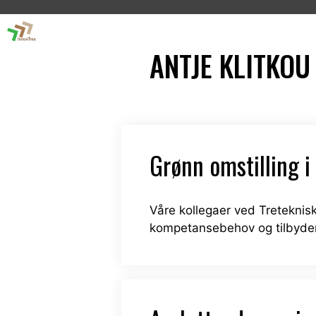
Skip
to
content
ANTJE KLITKOU
Grønn omstilling i
Våre kollegaer ved Treteknis
kompetansebehov og tilbyder