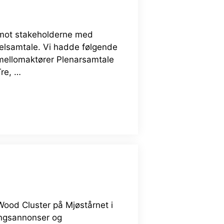
t mot stakeholderne med
nelsamtale. Vi hadde følgende
 mellomaktører Plenarsamtale
Tre, …
Wood Cluster på Mjøstårnet i
lingsannonser og